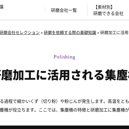
備
【素材別】
研磨会社一覧
研磨できる会社
研磨会社セレクション
»
研磨を依頼する際の基礎知識
»
研磨加工に活用
研磨加工に活用される集塵
る過程で細かいくず（切り粉）や粉じんが発生します。高温をと
塵機が役立ちます。ここでは、集塵機の特徴と研磨加工に集塵機