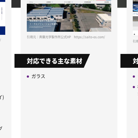
引用元：斉藤光学製作所公式HP https://saito-os.com/
/
引用元
対応できる主な素材
ガラス
)
グ