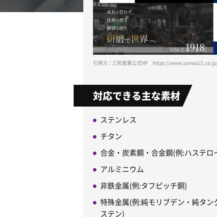
引用元：三和産業公式HP https://www.sanwa21.co.jp
対応できる主な素材
ステンレス
チタン
合金・炭素鋼・合金鋼(例:ハステロイ
アルミニウム
非鉄金属(例:タフピッチ銅)
特殊金属(例:純モリブデン・純タン
ステン)