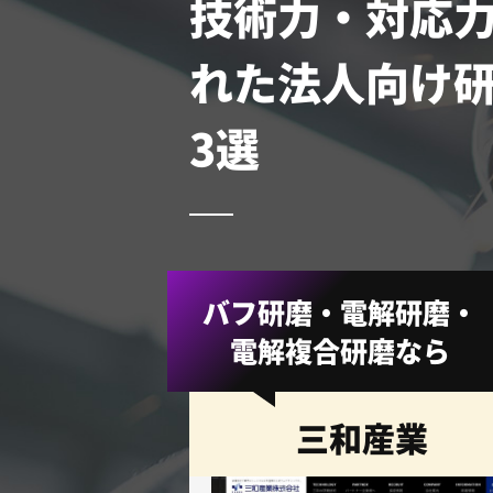
技術力・対応
れた法人向け
3選
バフ研磨・電解研磨・
電解複合研磨なら
三和産業