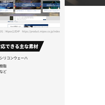
：Mipox公式HP https://product.mipox.co.jp/index.html
対応できる主な素材
シリコンウェーハ
樹脂
など