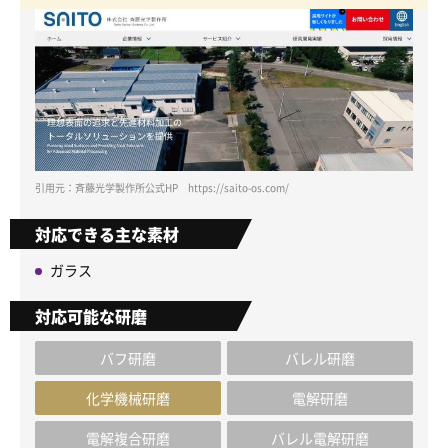
引用元：斉藤光学製作所公式HP https://saito-os.com/
対応できる主な素材
ガラス
対応可能な研磨
バフ研磨
バレル研磨
化学機械研磨
電解研磨
電解複合研磨
バレル電解研磨