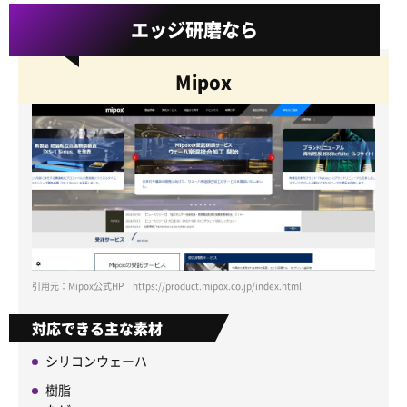
エッジ研磨なら
Mipox
引用元：Mipox公式HP https://product.mipox.co.jp/index.html
対応できる主な素材
シリコンウェーハ
樹脂