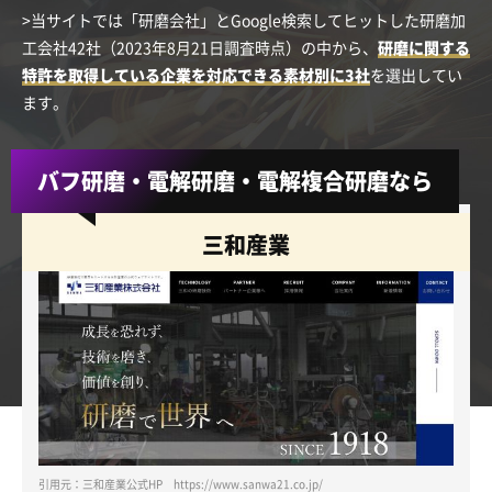
>当サイトでは「研磨会社」とGoogle検索してヒットした研磨加
工会社42社（2023年8月21日調査時点）の中から、
研磨に関する
特許を取得している企業を対応できる素材別に3社
を選出してい
ます。
バフ研磨・電解研磨・電解複合研磨なら
三和産業
引用元：三和産業公式HP https://www.sanwa21.co.jp/