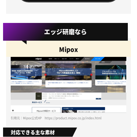
エッジ研磨なら
Mipox
引用元：Mipox公式HP https://product.mipox.co.jp/index.html
対応できる主な素材