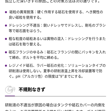
孤立した深いきずの原因ごとの対策方法は次の通りです。
砥粒の異常脱落：硬く作用する砥石を使用する、へき開性の
良い砥粒を使用する。
ドレッシング不適当：鋭いドレッサでドレスし、剛毛のブラシ
等で砥石面をはらう。
粗な粒度の砥粒あるいは異物の混入：ドレッシングを行うまた
は砥石を取り替える。
砥石フランジのゆるみ：砥石とフランジの間にパッキンを入れ
て締め、ボルトを平均に締める。
レジノイド砥石、ラバー砥石の劣化：ソリューションタイプの
研削液は使用しない。夏季の研削液温上昇を冷却装置等で防
ぐ。pH（アルカリ性）の限度は”9”までにする。
不規則なきず
研削液の不適当が原因の場合はタンクや砥石カバーの内側を