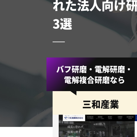
れた法人向け
3選
バフ研磨・電解研磨・
電解複合研磨なら
三和産業