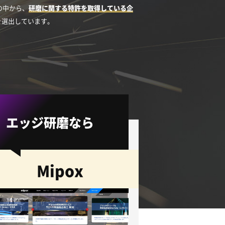
）の中から、
研磨に関する特許を取得している企
を選出しています。
エッジ研磨なら
Mipox