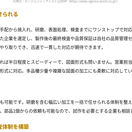
引用元：エージェンシーアシスト公式HP（https://www.agency-assist.co.jp/）
せられる
手配から焼入れ、研磨、表面処理、検査までにワンストップで対
た企業を選定し、製作後の最終検査や品質保証は自社の品質管理
やり取りでき、迅速で一貫した対応が期待できます。
れば半日程度とスピーディーで、図面形式も問いません。営業担
形式に対応。多品種少量や複雑な図面の加工にも柔軟に対応して
も可能です。研磨を含む幅広い加工を一括で任せられる体制を整
。部品1個からの依頼も可能なので、試作を必要とする企業も相談
査体制を構築