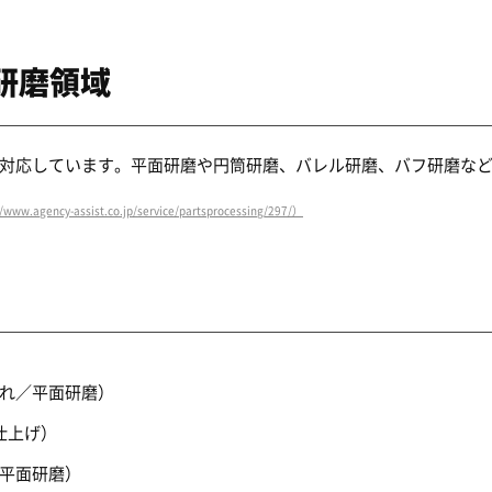
研磨領域
対応しています。平面研磨や円筒研磨、バレル研磨、バフ研磨な
ncy-assist.co.jp/service/partsprocessing/297/）
入れ／平面研磨）
仕上げ）
／平面研磨）