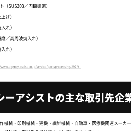
（SUS303／円筒研磨）
仕上げ）
焼入れ）
研磨／高周波焼入れ）
焼入れ）
ncy-assist.co.jp/service/partsprocessing/297/）
シーアシストの主な取引先企
作機械・印刷機械・建機・繊維機械・自動車・医療機関連メーカ