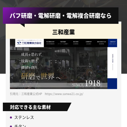
バフ研磨・電解研磨・電解複合研磨なら
三和産業
引用元：三和産業公式HP https://www.sanwa21.co.jp/
対応できる主な素材
ステンレス
チタン