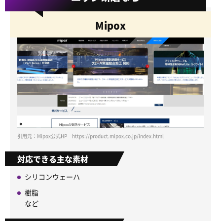
Mipox
引用元：Mipox公式HP https://product.mipox.co.jp/index.html
対応できる主な素材
シリコンウェーハ
樹脂
など