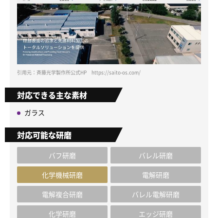
引用元：斉藤光学製作所公式HP https://saito-os.com/
対応できる主な素材
ガラス
対応可能な研磨
バフ研磨
バレル研磨
化学機械研磨
電解研磨
電解複合研磨
バレル電解研磨
化学研磨
エッジ研磨