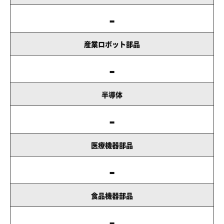
-
産業ロボット部品
-
半導体
-
医療機器部品
-
食品機器部品
-