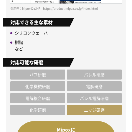
引用元：Mipox公式HP https://product.mipox.co.jp/index.html
対応できる主な素材
シリコンウェーハ
樹脂
など
対応可能な研磨
バフ研磨
バレル研磨
化学機械研磨
電解研磨
電解複合研磨
バレル電解研磨
化学研磨
エッジ研磨
Mipoxに