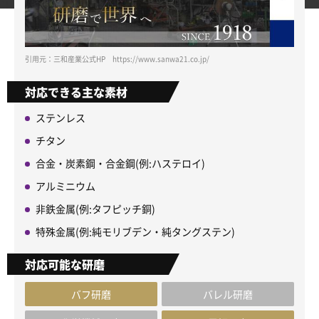
引用元：三和産業公式HP https://www.sanwa21.co.jp/
対応できる主な素材
ステンレス
チタン
合金・炭素鋼・合金鋼(例:ハステロイ)
アルミニウム
非鉄金属(例:タフピッチ銅)
特殊金属(例:純モリブデン・純タングステン)
対応可能な研磨
バフ研磨
バレル研磨